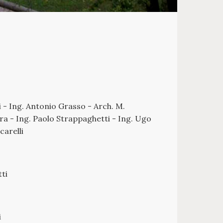
O
- Ing. Antonio Grasso - Arch. M.
a - Ing. Paolo Strappaghetti - Ing. Ugo
carelli
ti
i