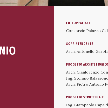
ENTE APPALTANTE
Consorzio Palazzo Cid
SOPRINTENDENTE
NIO
Arch. Antonello Garof
PROGETTO ARCHITETTONIC
Arch. Gianlorenzo Con
Ing. Stefano Balassone
Arch. Pietro Antonio Pe
PROGETTO STRUTTURALE
Ing. Giampaolo Capald