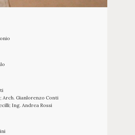
onio
alo
O
ti
; Arch. Gianlorenzo Conti
cilli; Ing. Andrea Rossi
ini