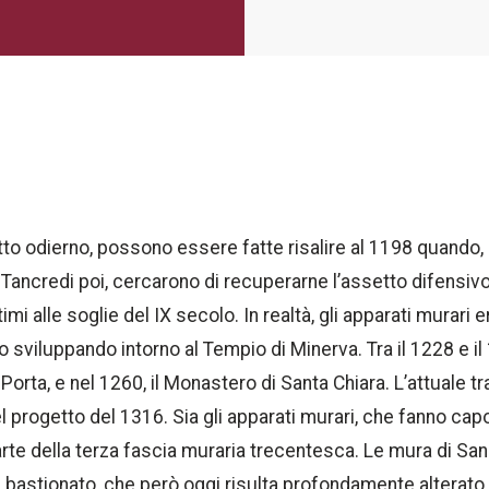
etto odierno, possono essere fatte risalire al 1198 quando,
Tancredi poi, cercarono di recuperarne l’assetto difensivo 
mi alle soglie del IX secolo. In realtà, gli apparati murari er
to sviluppando intorno al Tempio di Minerva. Tra il 1228 e i
orta, e nel 1260, il Monastero di Santa Chiara. L’attuale tr
del progetto del 1316. Sia gli apparati murari, che fanno c
rte della terza fascia muraria trecentesca. Le mura di San 
astionato, che però oggi risulta profondamente alterato da