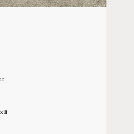
no
elli