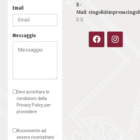
E-
Email
Mail:
cingoli@impresacingoli
F
I
Messaggio
a
n
c
s
e
t
b
a
o
g
o
r
k
a
Devi accettare le
m
condizioni della
Privacy Policy per
procedere
Acconsento ad
essere ricontattato