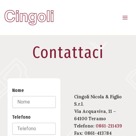
Vai
al
contenuto
Contattaci
Nome
Cingoli Nicola & Figlio
S.r.l.
Via Acquaviva, 11 –
Telefono
64100 Teramo
Telefono:
0861-211439
Fax: 0861-413784