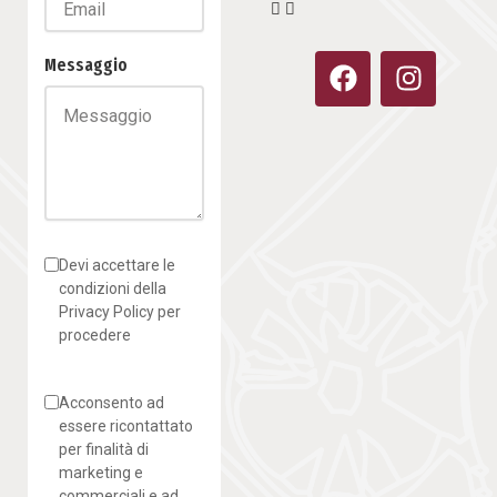
F
I
Messaggio
a
n
c
s
e
t
b
a
o
g
o
r
k
a
Devi accettare le
m
condizioni della
Privacy Policy per
procedere
Acconsento ad
essere ricontattato
per finalità di
marketing e
commerciali e ad