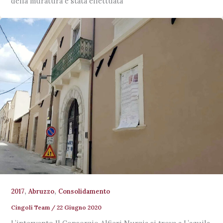
della muratura è stata effettuata
,
,
2017
Abruzzo
Consolidamento
Cingoli Team
/
22 Giugno 2020