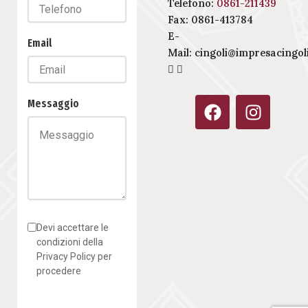
Telefono:
0861-211439
Fax: 0861-413784
E-
Email
Mail:
cingoli@impresacingoli
F
I
Messaggio
a
n
c
s
e
t
b
a
o
g
o
r
k
a
Devi accettare le
m
condizioni della
Privacy Policy per
procedere