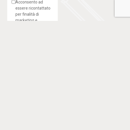
Acconsento ad
essere ricontattato
per finalità di
marketing e
commerciali e ad
accedere alla vostra
newsletter per
ricevere
informazioni e
novità.
INVIA
Copyright © 2017-2025 Cingoli Nicola & Figlio S.r.l. –
Sede Legale e uffici: Via Acquaviva, 11 – 64100 Teramo –