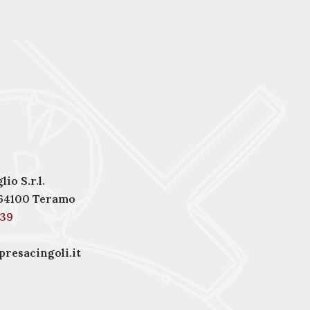
io S.r.l.
– 64100 Teramo
439
resacingoli.it