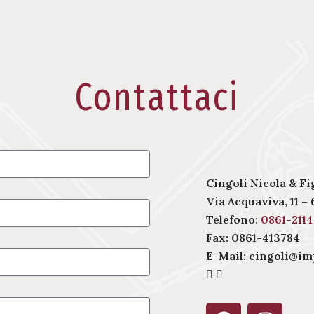
Contattaci
Cingoli Nicola & Figl
Via Acquaviva, 11 
Telefono:
0861-211
Fax: 0861-413784
E-Mail:
cingoli@imp
F
I