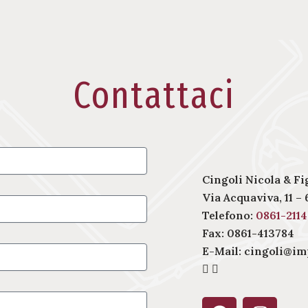
Contattaci
Cingoli Nicola & Figl
Via Acquaviva, 11 
Telefono:
0861-211
Fax: 0861-413784
E-Mail:
cingoli@imp
F
I