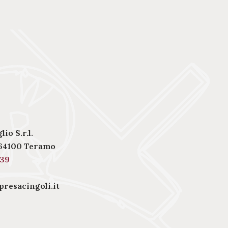
io S.r.l.
– 64100 Teramo
439
resacingoli.it